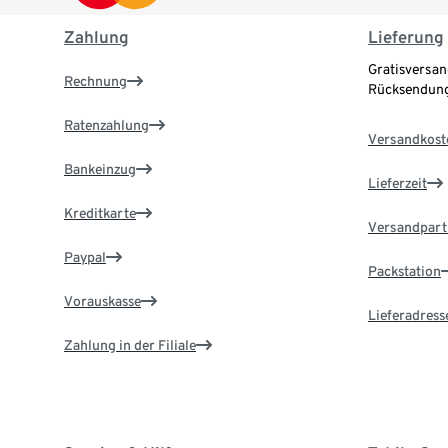
Zahlung
Lieferung
Gratisversan
Rechnung
Rücksendung
Ratenzahlung
Versandkost
Bankeinzug
Lieferzeit
Kreditkarte
Versandpart
Paypal
Packstation
Vorauskasse
Lieferadress
Zahlung in der Filiale