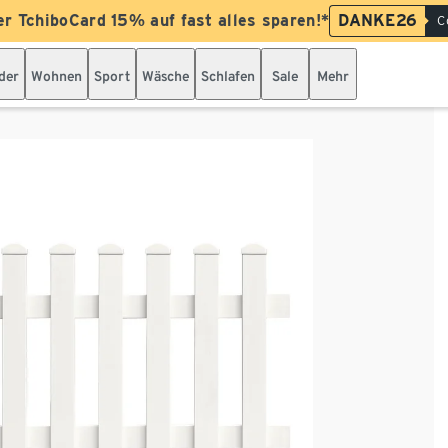
er TchiboCard 15% auf fast alles sparen!*
DANKE26
C
der
Wohnen
Sport
Wäsche
Schlafen
Sale
Mehr