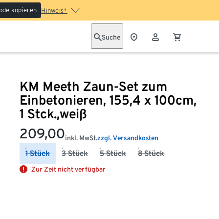
ode kopieren
Hinweis*
Suche
KM Meeth Zaun-Set zum
Einbetonieren, 155,4 x 100cm,
1 Stck.,weiß
209,00
inkl. MwSt.
zzgl. Versandkosten
1 Stück
3 Stück
5 Stück
8 Stück
Zur Zeit nicht verfügbar