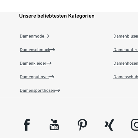
Unsere beliebtesten Kategorien
Damenmode
Damenbluse
Damenschmuck
Damenunter
Damenkleider
Damenhose
Damenpullover
Damenschuh
Damensporthosen
facebook
youtube
pinterest
xing
insta