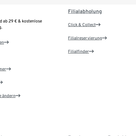
Filialabholung
d ab 29 € & kostenlose
Click & Collect
.
Filialreservierung
en
Filialfinder
ner
e ändern