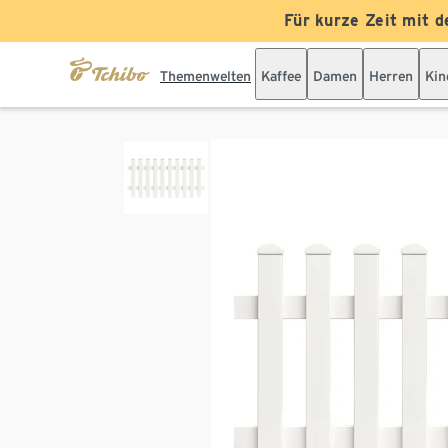
Für kurze Zeit mit d
Themenwelten
Kaffee
Damen
Herren
Kin