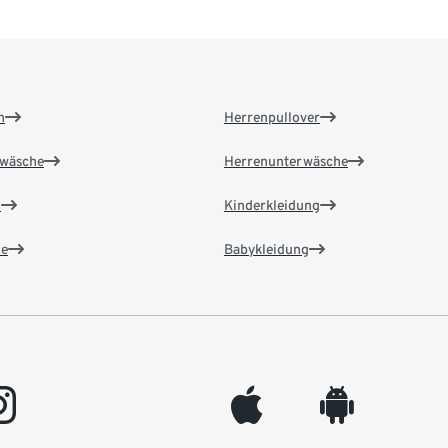
n
Herrenpullover
wäsche
Herrenunterwäsche
n
Kinderkleidung
e
Babykleidung
gram
appleinc
android