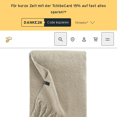
Für kurze Zeit mit der TchiboCard 15% auf fast alles
sparen!*
DANKE26
Code kopieren
Hinweis*