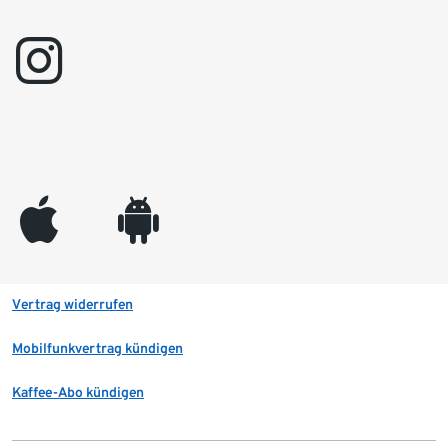
instagram
appleinc
android
Vertrag widerrufen
Mobilfunkvertrag kündigen
Kaffee-Abo kündigen