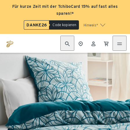
Für kurze Zeit mit der TchiboCard 15% auf fast alles
sparen!*
DANKE26
Code kopieren
Hinweis*