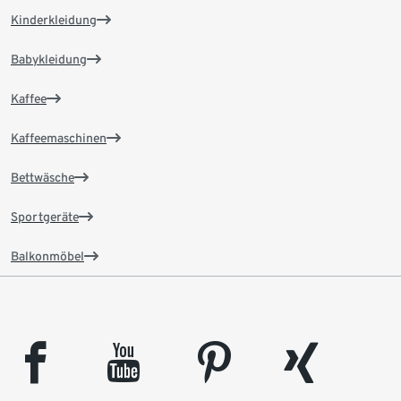
Kinderkleidung
Babykleidung
Kaffee
Kaffeemaschinen
Bettwäsche
Sportgeräte
Balkonmöbel
facebook
youtube
pinterest
xing