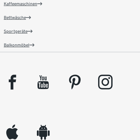
Kaffeemaschinen
Bettwäsche
Sportgeräte
Balkonmöbel
facebook
youtube
pinterest
instagram
appleinc
android