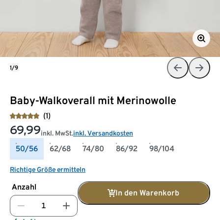
1/9
Baby-Walkoverall mit Merinowolle
(1)
69,99
inkl. MwSt.
inkl. Versandkosten
50/56
62/68
74/80
86/92
98/104
Richtige Größe ermitteln
Anzahl
In den Warenkorb