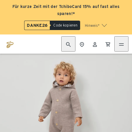
Für kurze Zeit mit der TchiboCard 15% auf fast alles
sparen!*
DANKE26
Code kopieren
Hinweis*