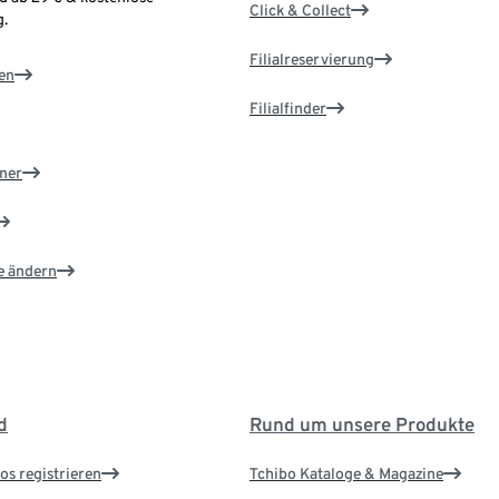
Click & Collect
.
Filialreservierung
en
Filialfinder
ner
e ändern
d
Rund um unsere Produkte
os registrieren
Tchibo Kataloge & Magazine