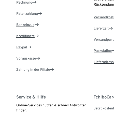
Rechnung
Rücksendung
Ratenzahlung
Versandkost
Bankeinzug
Lieferzeit
Kreditkarte
Versandpart
Paypal
Packstation
Vorauskasse
Lieferadress
Zahlung in der Filiale
Service & Hilfe
TchiboCar
Online-Services nutzen & schnell Antworten
Jetzt kostenl
finden.