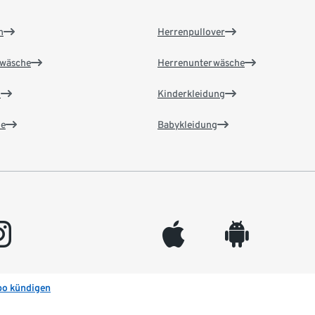
n
Herrenpullover
wäsche
Herrenunterwäsche
n
Kinderkleidung
e
Babykleidung
gram
appleinc
android
bo kündigen