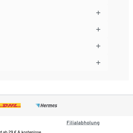
Filialabholung
d ab 29 € & kostenlose