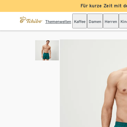
Für kurze Zeit mit d
Themenwelten
Kaffee
Damen
Herren
Kin