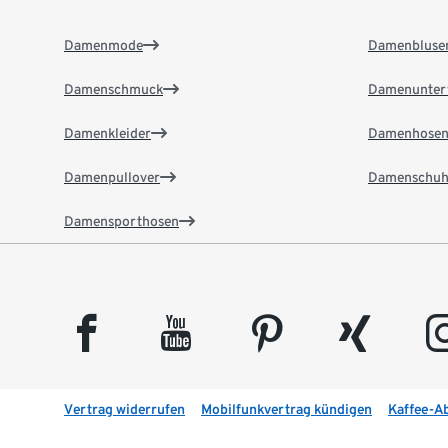
Damenmode
Damenbluse
Damenschmuck
Damenunter
Damenkleider
Damenhose
Damenpullover
Damenschuh
Damensporthosen
facebook
youtube
pinterest
xing
insta
Vertrag widerrufen
Mobilfunkvertrag kündigen
Kaffee-A