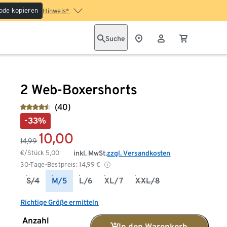
ode kopieren
Hinweis*
Suche
2 Web-Boxershorts
(40)
-33%
10,00
14,99
€/Stück
5,00
inkl. MwSt.
zzgl. Versandkosten
30-Tage-Bestpreis:
14,99
€
S/4
M/5
L/6
XL/7
XXL/8
Richtige Größe ermitteln
Anzahl
In den Warenkorb