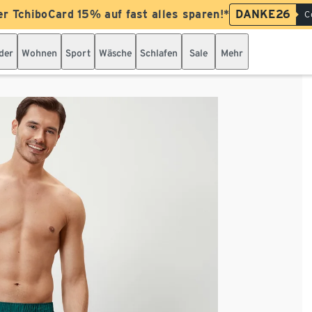
er TchiboCard 15% auf fast alles sparen!*
DANKE26
C
der
Wohnen
Sport
Wäsche
Schlafen
Sale
Mehr