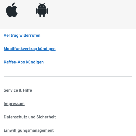
appleinc
android
Vertrag widerrufen
Mobilfunkvertrag kündigen
Kaffee-Abo kündigen
Service & Hilfe
Impressum
Datenschutz und Sicherheit
Einwilligungsmanagement