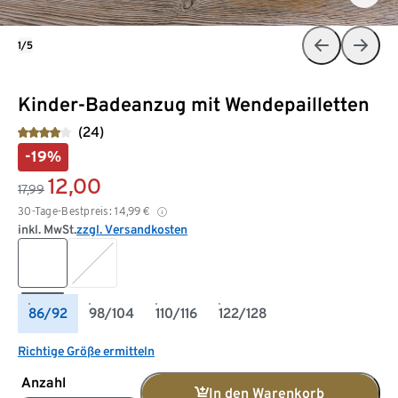
1/5
Kinder-Badeanzug mit Wendepailletten
(24)
-19%
12,00
17,99
30-Tage-Bestpreis:
14,99
€
inkl. MwSt.
zzgl. Versandkosten
86/92
98/104
110/116
122/128
Richtige Größe ermitteln
Anzahl
In den Warenkorb