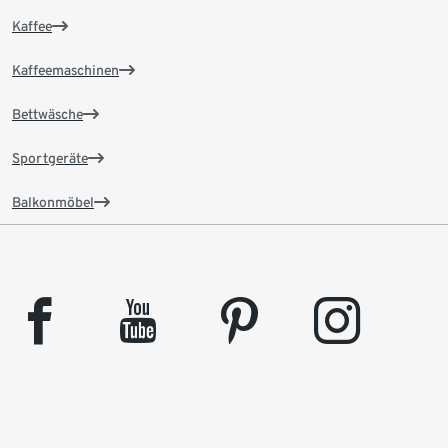
Kaffee
Kaffeemaschinen
Bettwäsche
Sportgeräte
Balkonmöbel
facebook
youtube
pinterest
instagram