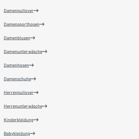
Damenpullover
Damensporthosen
Damenblusen
Damenunterwäsche
Damenhosen
Damenschuhe
Herrenpullover
Herrenunterwäsche
Kinderkleidung
Babykleidung