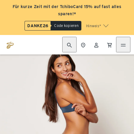
Für kurze Zeit mit der TchiboCard 15% auf fast alles
sparen!*
DANKE26
Code kopieren
Hinweis*