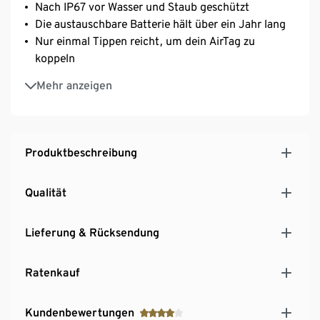
Nach IP67 vor Wasser und Staub geschützt
Die austauschbare Batterie hält über ein Jahr lang
Nur einmal Tippen reicht, um dein AirTag zu
koppeln
Spielt einen Ton mit integriertem Lautsprecher ab
Mehr anzeigen
Die genaue Suche nutzt eine Ultrabreitband-
Technologie, um direkt zu dem AirTag in der Nähe
zu führen (mit ausgewählten iPhone Modellen)
Standortdaten und deren Verlauf werden niemals
Produktbeschreibung
auf dem AirTag gespeichert
Qualität
Lieferung & Rücksendung
Ratenkauf
Kundenbewertungen