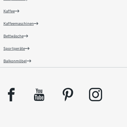
Kaffee
Kaffeemaschinen
Bettwäsche
Sportgeräte
Balkonmöbel
facebook
youtube
pinterest
instagram