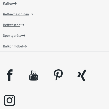
Kaffee
Kaffeemaschinen
Bettwäsche
Sportgeräte
Balkonmöbel
facebook
youtube
pinterest
xing
instagram