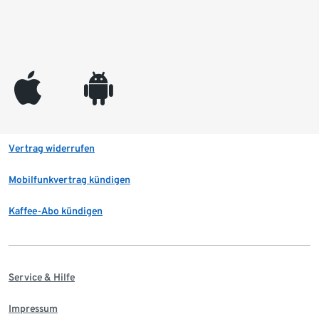
appleinc
android
Vertrag widerrufen
Mobilfunkvertrag kündigen
Kaffee-Abo kündigen
Service & Hilfe
Impressum