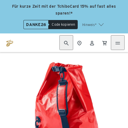
Für kurze Zeit mit der TchiboCard 15% auf fast alles
sparen!*
DANKE26
Code kopieren
Hinweis*