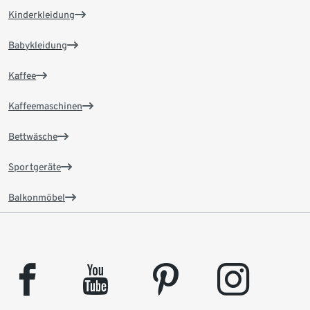
Kinderkleidung
Babykleidung
Kaffee
Kaffeemaschinen
Bettwäsche
Sportgeräte
Balkonmöbel
facebook
youtube
pinterest
instagram