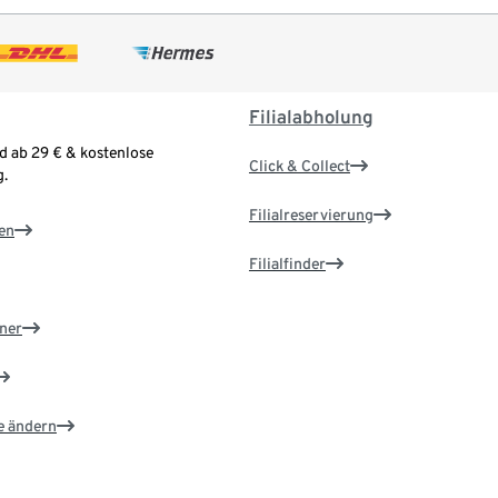
Filialabholung
d ab 29 € & kostenlose
Click & Collect
.
Filialreservierung
en
Filialfinder
ner
e ändern