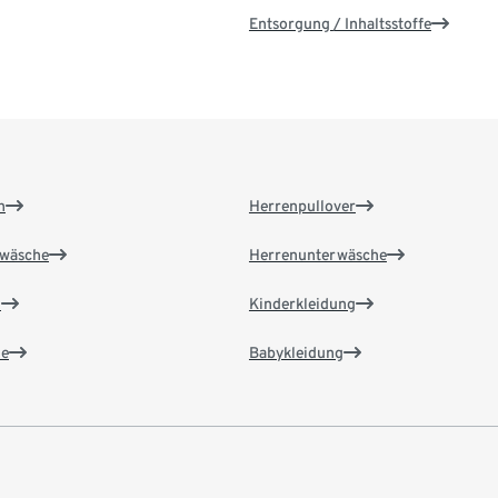
Entsorgung / Inhaltsstoffe
n
Herrenpullover
wäsche
Herrenunterwäsche
n
Kinderkleidung
e
Babykleidung