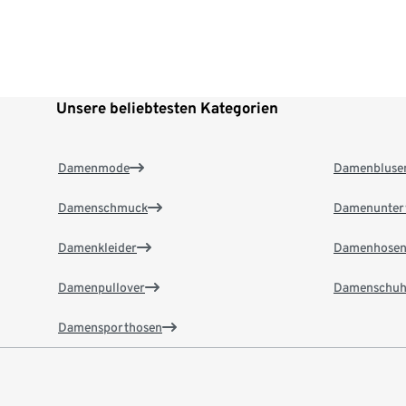
Unsere beliebtesten Kategorien
Damenmode
Damenbluse
Damenschmuck
Damenunter
Damenkleider
Damenhose
Damenpullover
Damenschuh
Damensporthosen