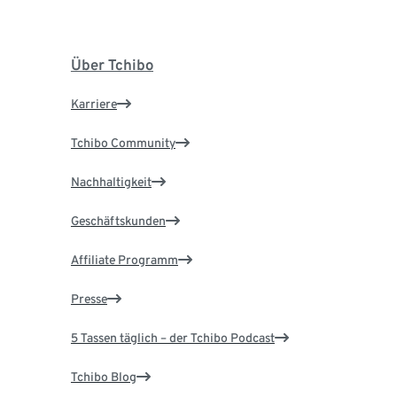
Über Tchibo
Karriere
Tchibo Community
Nachhaltigkeit
Geschäftskunden
Affiliate Programm
Presse
5 Tassen täglich – der Tchibo Podcast
Tchibo Blog