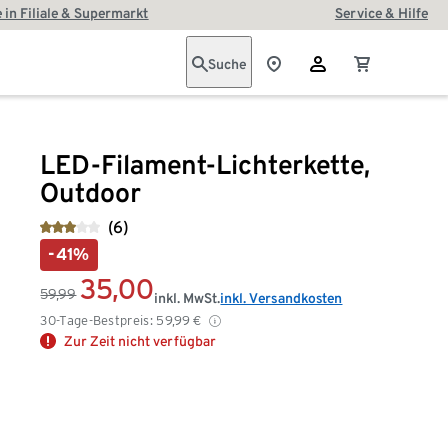
 in Filiale & Supermarkt
Service & Hilfe
Suche
LED-Filament-Lichterkette,
Outdoor
(6)
-41%
35,00
59,99
inkl. MwSt.
inkl. Versandkosten
30-Tage-Bestpreis:
59,99
€
Zur Zeit nicht verfügbar