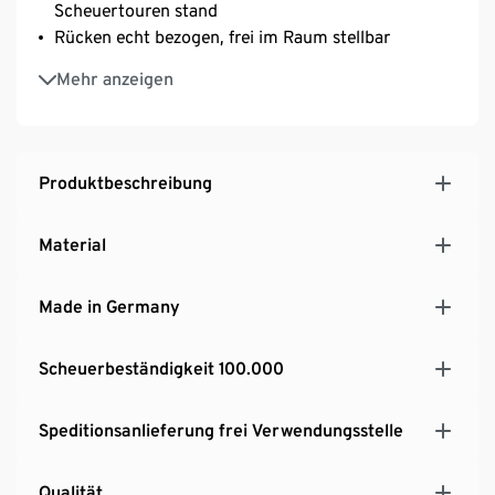
Scheuertouren stand
Rücken echt bezogen, frei im Raum stellbar
Aufwändige Verarbeitung mit Kedernähten an der
Mehr anzeigen
Sitzfläche
Stilvolle Kugelfüße aus massiver Buche
Made in Germany
Passt von der Breite her optimal zum Max Winzer®
Produktbeschreibung
XXL-Ohrensessel
Material
Made in Germany
Scheuerbeständigkeit 100.000
Speditionsanlieferung frei Verwendungsstelle
Qualität