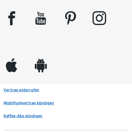
facebook
youtube
pinterest
instagram
appleinc
android
Vertrag widerrufen
Mobilfunkvertrag kündigen
Kaffee-Abo kündigen