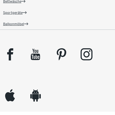
Bettwäsche
Sportgeräte
Balkonmöbel
facebook
youtube
pinterest
instagram
appleinc
android