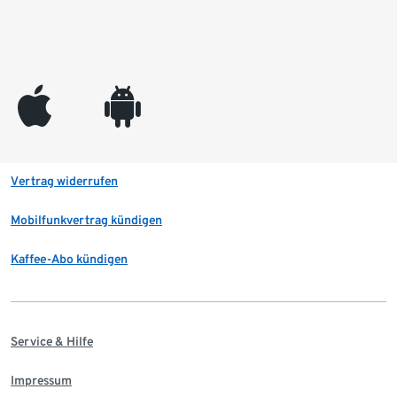
appleinc
android
Vertrag widerrufen
Mobilfunkvertrag kündigen
Kaffee-Abo kündigen
Service & Hilfe
Impressum