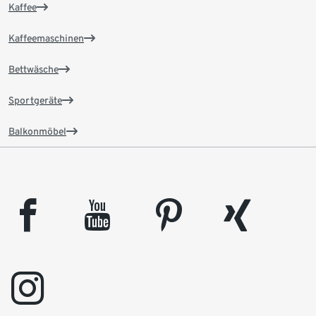
Kaffee
Kaffeemaschinen
Bettwäsche
Sportgeräte
Balkonmöbel
facebook
youtube
pinterest
xing
instagram