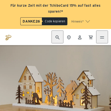
Für kurze Zeit mit der TchiboCard 15% auf fast alles
sparen!*
DANKE26
Code kopieren
Hinweis*