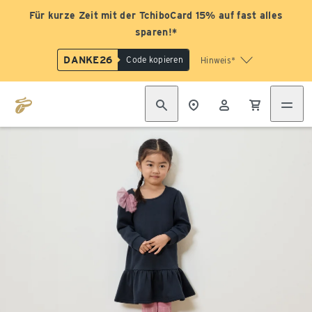
Für kurze Zeit mit der TchiboCard 15% auf fast alles
sparen!*
DANKE26
Code kopieren
Hinweis*