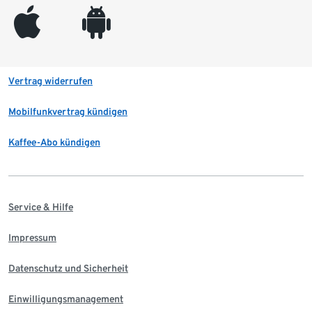
appleinc
android
Vertrag widerrufen
Mobilfunkvertrag kündigen
Kaffee-Abo kündigen
Service & Hilfe
Impressum
Datenschutz und Sicherheit
Einwilligungsmanagement