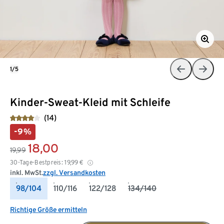
1/5
Kinder-Sweat-Kleid mit Schleife
(14)
-9%
18,00
19,99
30-Tage-Bestpreis:
19,99
€
inkl. MwSt.
zzgl. Versandkosten
98/104
110/116
122/128
134/140
Richtige Größe ermitteln