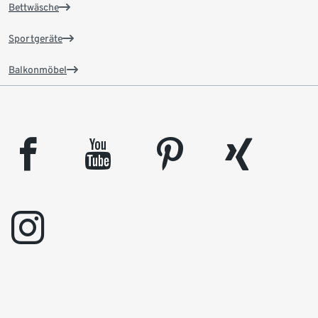
Bettwäsche
Sportgeräte
Balkonmöbel
facebook
youtube
pinterest
xing
instagram