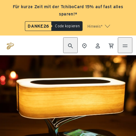
Für kurze Zeit mit der TchiboCard 15% auf fast alles
sparen!*
DANKE26
Code kopieren
Hinweis*