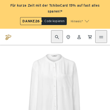
Für kurze Zeit mit der TchiboCard 15% auf fast alles
sparen!*
DANKE26
Code kopieren
Hinweis*