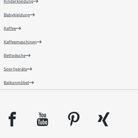
Kinderkleidung
Babykleidung
Kaffee
Kaffeemaschinen
Bettwäsche
Sportgeräte
Balkonmöbel
facebook
youtube
pinterest
xing