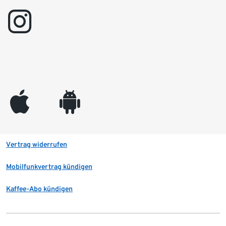
instagram
appleinc
android
Vertrag widerrufen
Mobilfunkvertrag kündigen
Kaffee-Abo kündigen