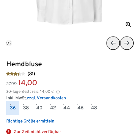
1/2
Hemdbluse
(81)
14,00
27,99
30-Tage-Bestpreis:
14,00
€
inkl. MwSt.
zzgl. Versandkosten
36
38
40
42
44
46
48
Richtige Größe ermitteln
Zur Zeit nicht verfügbar