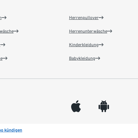
n
Herrenpullover
wäsche
Herrenunterwäsche
n
Kinderkleidung
e
Babykleidung
appleinc
android
bo kündigen