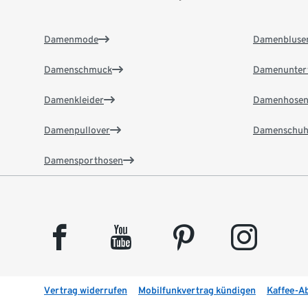
Damenmode
Damenbluse
Damenschmuck
Damenunter
Damenkleider
Damenhose
Damenpullover
Damenschuh
Damensporthosen
facebook
youtube
pinterest
instagram
Vertrag widerrufen
Mobilfunkvertrag kündigen
Kaffee-A