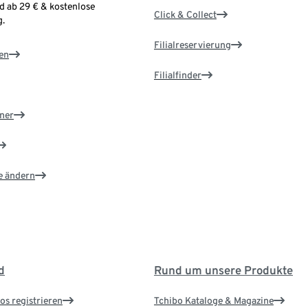
d ab 29 € & kostenlose
Click & Collect
.
Filialreservierung
en
Filialfinder
ner
e ändern
d
Rund um unsere Produkte
os registrieren
Tchibo Kataloge & Magazine