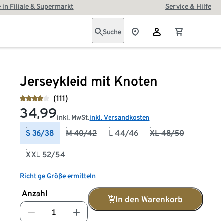
 in Filiale & Supermarkt
Service & Hilfe
Suche
Jerseykleid mit Knoten
(111)
34,99
inkl. MwSt.
inkl. Versandkosten
S 36/38
M 40/42
L 44/46
XL 48/50
XXL 52/54
Richtige Größe ermitteln
Anzahl
In den Warenkorb