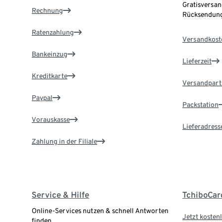
Gratisversan
Rechnung
Rücksendung
Ratenzahlung
Versandkost
Bankeinzug
Lieferzeit
Kreditkarte
Versandpart
Paypal
Packstation
Vorauskasse
Lieferadress
Zahlung in der Filiale
Service & Hilfe
TchiboCar
Online-Services nutzen & schnell Antworten
Jetzt kostenl
finden.