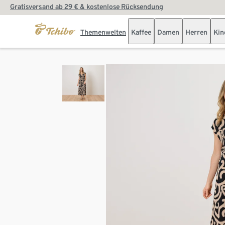
Gratisversand ab 29 € & kostenlose Rücksendung
Themenwelten
Kaffee
Damen
Herren
Kin