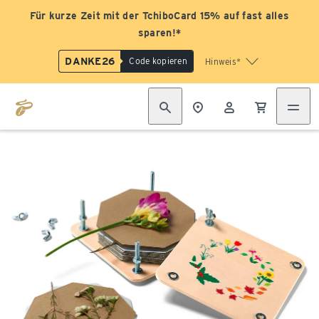
Für kurze Zeit mit der TchiboCard 15% auf fast alles
sparen!*
DANKE26
Code kopieren
Hinweis*