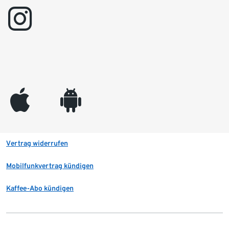
instagram
appleinc
android
Vertrag widerrufen
Mobilfunkvertrag kündigen
Kaffee-Abo kündigen