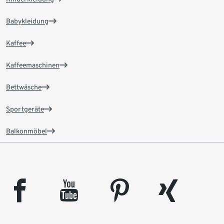
Babykleidung
Kaffee
Kaffeemaschinen
Bettwäsche
Sportgeräte
Balkonmöbel
facebook
youtube
pinterest
xing