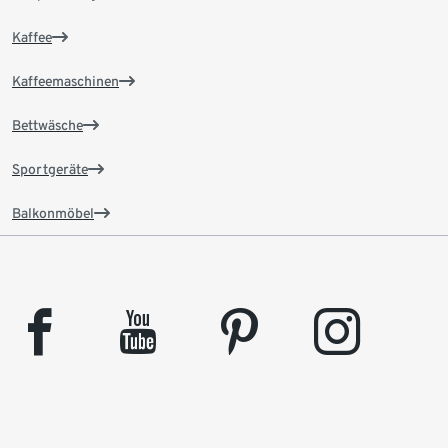
Kaffee
Kaffeemaschinen
Bettwäsche
Sportgeräte
Balkonmöbel
facebook
youtube
pinterest
instagram