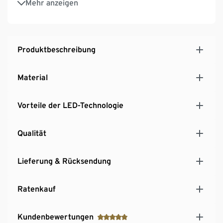
Mehr anzeigen
Korpus
Memoryfunktion speichert die letzte Einstellung
5 kg Traglast der Ablagefläche
Lichtstärke 3.840 Lumen, 32 Watt
Produktbeschreibung
Lichtfarbe warmweiß – 3.000 K
Material
Vorteile der LED-Technologie
Qualität
Lieferung & Rücksendung
Ratenkauf
Kundenbewertungen