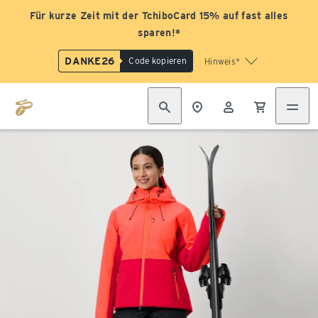
Für kurze Zeit mit der TchiboCard 15% auf fast alles
sparen!*
DANKE26
Code kopieren
Hinweis*