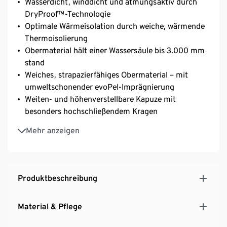
Wasserdicht, winddicht und atmungsaktiv durch
DryProof™-Technologie
Optimale Wärmeisolation durch weiche, wärmende
Thermoisolierung
Obermaterial hält einer Wassersäule bis 3.000 mm
stand
Weiches, strapazierfähiges Obermaterial – mit
umweltschonender evoPel-Imprägnierung
Weiten- und höhenverstellbare Kapuze mit
besonders hochschließendem Kragen
2-Wege-Frontreißverschluss mit Kinnschutz
Mehr anzeigen
2 Eingrifftaschen und Brusttasche mit versiegeltem
Reißverschluss
Skipasstasche mit verdecktem Reissverschluss
Innenliegende Taschen: 1 Klettverschluss- und 1
Produktbeschreibung
Brillen-Klettverschluss-Tasche aus Mesh
Wasserdichter Schneefang mit rutschhemmender
Material & Pflege
Gummierung und Druckknöpfen zur
Weitenregulierung