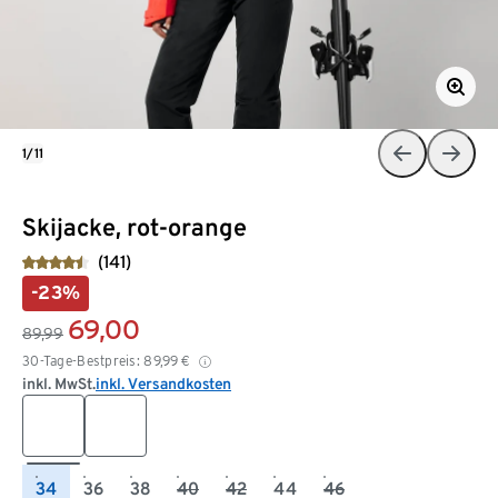
1/11
Skijacke, rot-orange
(141)
-23%
69,00
89,99
30-Tage-Bestpreis:
89,99
€
inkl. MwSt.
inkl. Versandkosten
34
36
38
40
42
44
46