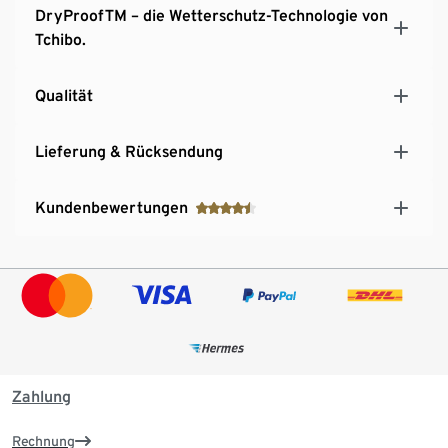
DryProofTM – die Wetterschutz-Technologie von
Elastische Ärmelstulpen mit Daumenloch
Tchibo.
Ergonomisch geformte Armabschlüsse mit
Klettverschluss
Saum mit Kordelzug und Stopper
Qualität
Versiegelte Nähte
Lieferung & Rücksendung
Kundenbewertungen
Zahlung
Rechnung