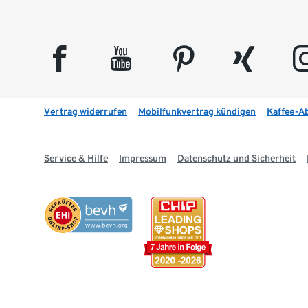
facebook
youtube
pinterest
xing
insta
Vertrag widerrufen
Mobilfunkvertrag kündigen
Kaffee-A
Service & Hilfe
Impressum
Datenschutz und Sicherheit