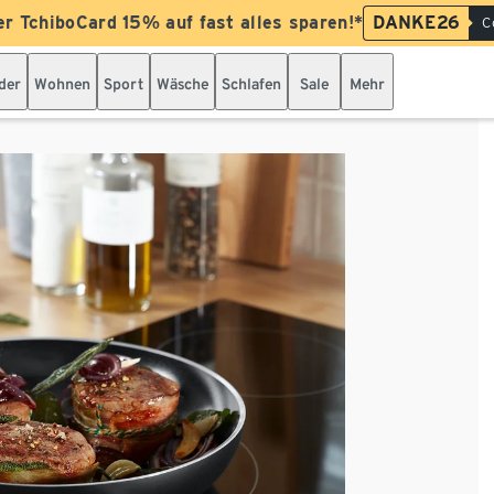
er TchiboCard 15% auf fast alles sparen!*
DANKE26
C
der
Wohnen
Sport
Wäsche
Schlafen
Sale
Mehr