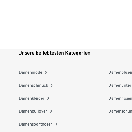
Unsere beliebtesten Kategorien
Damenmode
Damenbluse
Damenschmuck
Damenunter
Damenkleider
Damenhose
Damenpullover
Damenschuh
Damensporthosen