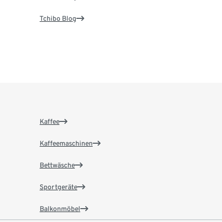
Tchibo Blog
Kaffee
Kaffeemaschinen
Bettwäsche
Sportgeräte
Balkonmöbel