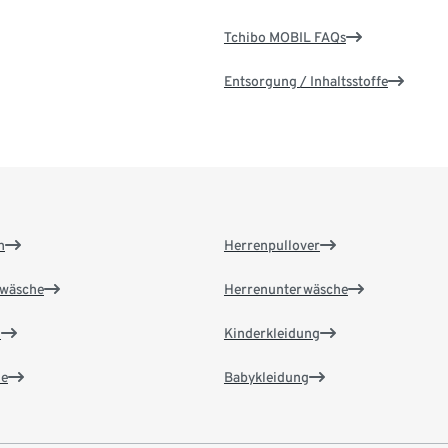
Tchibo MOBIL FAQs
Entsorgung / Inhaltsstoffe
n
Herrenpullover
wäsche
Herrenunterwäsche
n
Kinderkleidung
e
Babykleidung