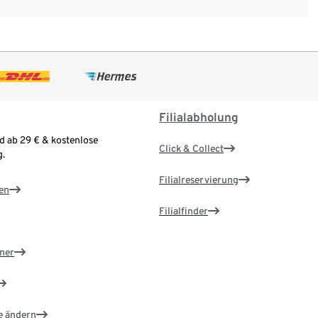
Filialabholung
d ab 29 € & kostenlose
Click & Collect
.
Filialreservierung
en
Filialfinder
ner
e ändern