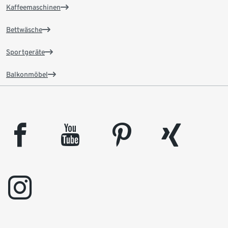
Kaffeemaschinen
Bettwäsche
Sportgeräte
Balkonmöbel
facebook
youtube
pinterest
xing
instagram