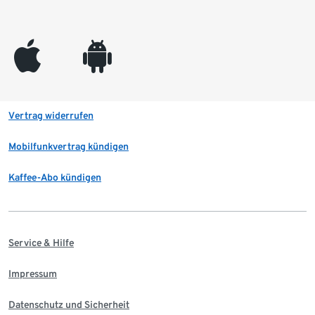
appleinc
android
Vertrag widerrufen
Mobilfunkvertrag kündigen
Kaffee-Abo kündigen
Service & Hilfe
Impressum
Datenschutz und Sicherheit