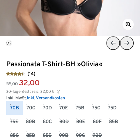
1/2
Passionata T-Shirt-BH »Olivia«
(14)
32,00
55,00
30-Tage-Bestpreis:
32,00
€
inkl. MwSt.
inkl. Versandkosten
70B
70C
70D
70E
75B
75C
75D
75E
80B
80C
80D
80E
80F
85B
85C
85D
85E
90B
90C
90D