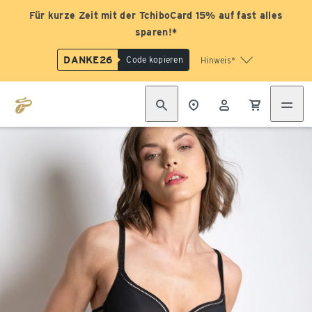
Für kurze Zeit mit der TchiboCard 15% auf fast alles
sparen!*
DANKE26
Code kopieren
Hinweis*