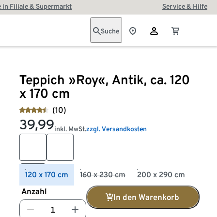
 in Filiale & Supermarkt
Service & Hilfe
Suche
Teppich »Roy«, Antik, ca. 120
x 170 cm
(10)
39,99
inkl. MwSt.
zzgl. Versandkosten
120 x 170 cm
160 x 230 cm
200 x 290 cm
Anzahl
In den Warenkorb