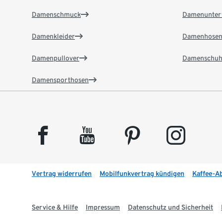
Damenschmuck
Damenunter
Damenkleider
Damenhose
Damenpullover
Damenschuh
Damensporthosen
facebook
youtube
pinterest
instagram
Vertrag widerrufen
Mobilfunkvertrag kündigen
Kaffee-A
Service & Hilfe
Impressum
Datenschutz und Sicherheit