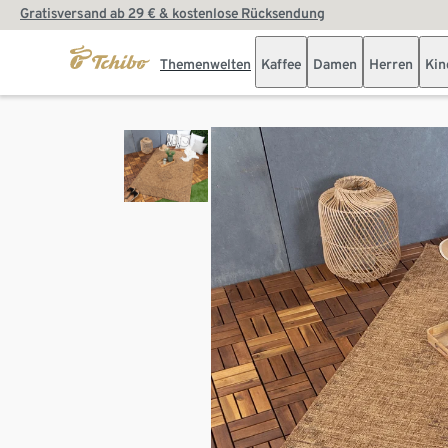
Gratisversand ab 29 € & kostenlose Rücksendung
Themenwelten
Kaffee
Damen
Herren
Kin