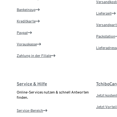
Versandkost
Bankeinzug
Lieferzeit
Kreditkarte
Versandpart
Paypal
Packstation
Vorauskasse
Lieferadress
Zahlung in der Filiale
Service & Hilfe
TchiboCar
Online-Services nutzen & schnell Antworten
Jetzt kostenl
finden.
Jetzt Vortei
Service-Bereich