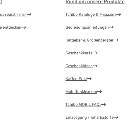
d
Rund um unsere Produkte
os registrieren
Tchibo Kataloge & Magazine
le entdecken
Bedienungsanleitungen
Ratgeber & Größenberater
Geschenkkarte
Geschenkideen
Kaffee-Wiki
Mobilfunklexikon
Tchibo MOBIL FAQs
Entsorgung / Inhaltsstoffe