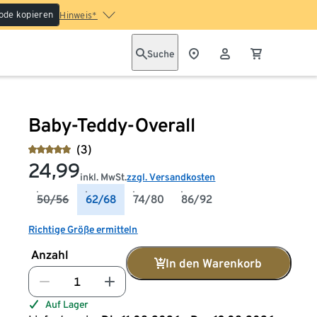
ode kopieren
Hinweis*
Suche
Baby-Teddy-Overall
(3)
24,99
inkl. MwSt.
zzgl. Versandkosten
50/56
62/68
74/80
86/92
Richtige Größe ermitteln
Anzahl
In den Warenkorb
Auf Lager