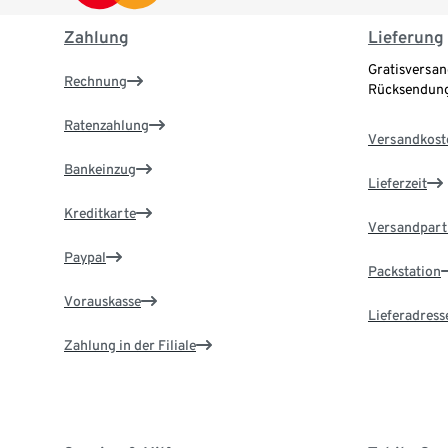
Zahlung
Lieferung
Gratisversan
Rechnung
Rücksendung
Ratenzahlung
Versandkost
Bankeinzug
Lieferzeit
Kreditkarte
Versandpart
Paypal
Packstation
Vorauskasse
Lieferadress
Zahlung in der Filiale