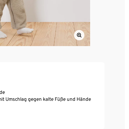
nde
mit Umschlag gegen kalte Füße und Hände
z, komplett zu öffnen – zum einfachen An-