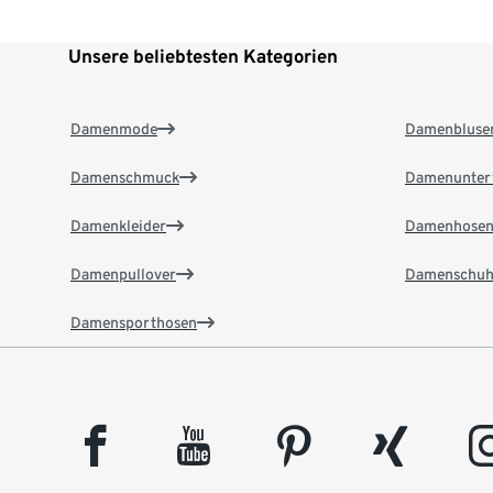
Unsere beliebtesten Kategorien
Damenmode
Damenbluse
Damenschmuck
Damenunter
Damenkleider
Damenhose
Damenpullover
Damenschuh
Damensporthosen
facebook
youtube
pinterest
xing
insta