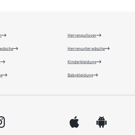
n
Herrenpullover
wäsche
Herrenunterwäsche
n
Kinderkleidung
e
Babykleidung
gram
appleinc
android