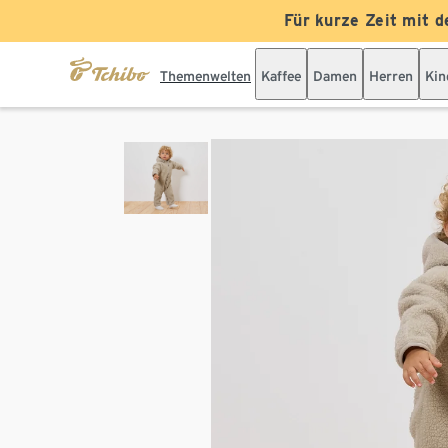
Für kurze Zeit mit d
Themenwelten
Kaffee
Damen
Herren
Kin