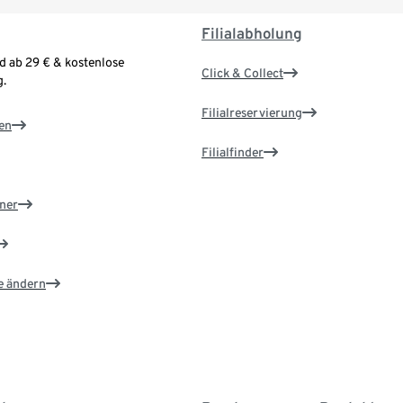
Filialabholung
d ab 29 € & kostenlose
Click & Collect
.
Filialreservierung
en
Filialfinder
ner
e ändern