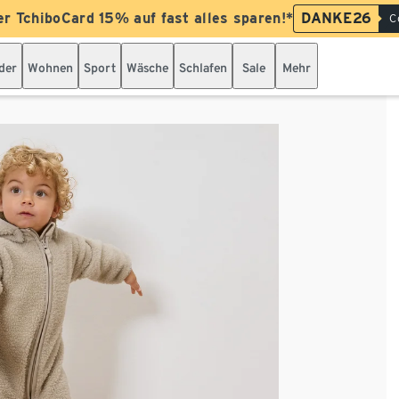
er TchiboCard 15% auf fast alles sparen!*
DANKE26
C
der
Wohnen
Sport
Wäsche
Schlafen
Sale
Mehr