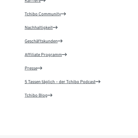
Karriere
Tchibo Community
Nachhaltigkeit
Geschäftskunden
Affiliate Programm
Presse
5 Tassen täglich – der Tchibo Podcast
Tchibo Blog