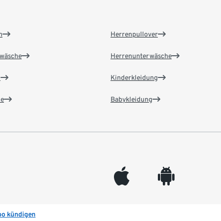
n
Herrenpullover
wäsche
Herrenunterwäsche
n
Kinderkleidung
e
Babykleidung
appleinc
android
bo kündigen