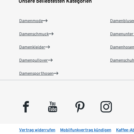
Unsere beliebtesten Kategorien
Damenmode
Damenbluse
Damenschmuck
Damenunter
Damenkleider
Damenhose
Damenpullover
Damenschuh
Damensporthosen
facebook
youtube
pinterest
instagram
Vertrag widerrufen
Mobilfunkvertrag kündigen
Kaffee-A