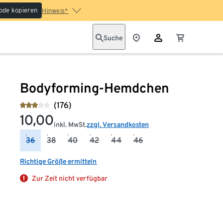
ode kopieren
Hinweis*
Suche
Bodyforming-Hemdchen
(176)
10,00
inkl. MwSt.
zzgl. Versandkosten
36
38
40
42
44
46
Richtige Größe ermitteln
Zur Zeit nicht verfügbar