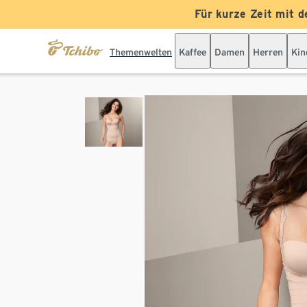
Für kurze Zeit mit d
Themenwelten
Kaffee
Damen
Herren
Kin