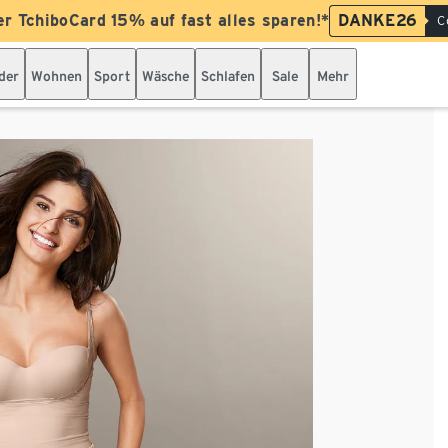
er TchiboCard 15% auf fast alles sparen!*
DANKE26
C
der
Wohnen
Sport
Wäsche
Schlafen
Sale
Mehr