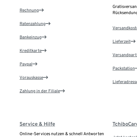
Gratisversan
Rechnung
Rücksendung
Ratenzahlung
Versandkost
Bankeinzug
Lieferzeit
Kreditkarte
Versandpart
Paypal
Packstation
Vorauskasse
Lieferadress
Zahlung in der Filiale
Service & Hilfe
TchiboCar
Online-Services nutzen & schnell Antworten