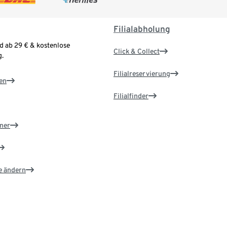
Filialabholung
d ab 29 € & kostenlose
Click & Collect
.
Filialreservierung
en
Filialfinder
ner
e ändern