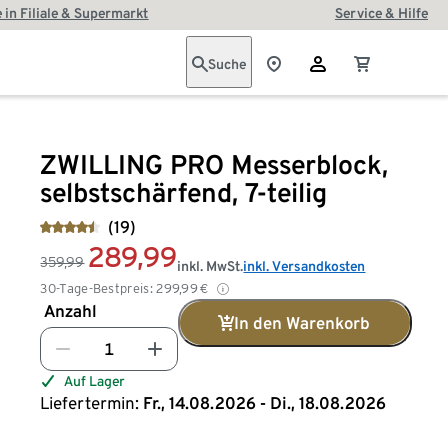
 in Filiale & Supermarkt
Service & Hilfe
Suche
ZWILLING PRO Messerblock,
selbstschärfend, 7-teilig
(19)
289,99
359,99
inkl. MwSt.
inkl. Versandkosten
30-Tage-Bestpreis:
299,99
€
Anzahl
In den Warenkorb
Auf Lager
Liefertermin:
Fr., 14.08.2026 - Di., 18.08.2026