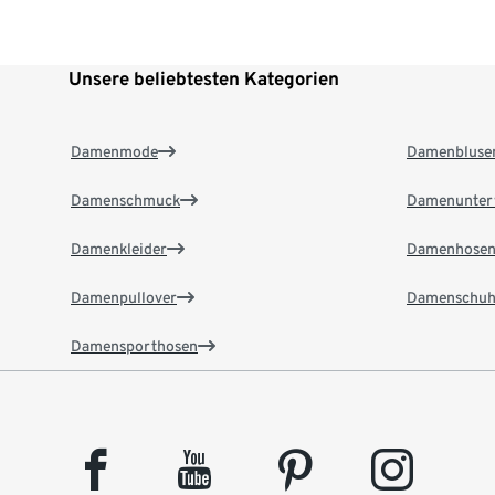
Unsere beliebtesten Kategorien
Damenmode
Damenbluse
Damenschmuck
Damenunter
Damenkleider
Damenhose
Damenpullover
Damenschuh
Damensporthosen
facebook
youtube
pinterest
instagram