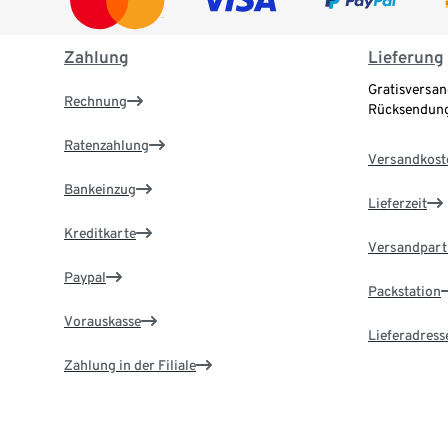
Zahlung
Lieferung
Gratisversan
Rechnung
Rücksendung
Ratenzahlung
Versandkost
Bankeinzug
Lieferzeit
Kreditkarte
Versandpart
Paypal
Packstation
Vorauskasse
Lieferadress
Zahlung in der Filiale