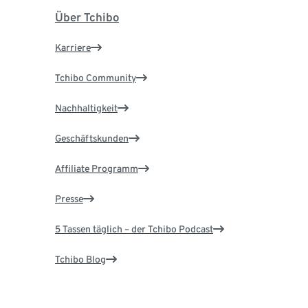
Über Tchibo
Karriere
Tchibo Community
Nachhaltigkeit
Geschäftskunden
Affiliate Programm
Presse
5 Tassen täglich – der Tchibo Podcast
Tchibo Blog