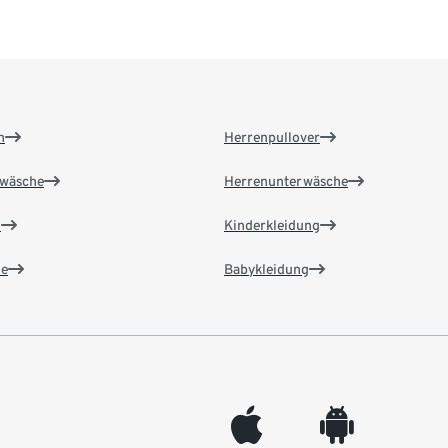
n
Herrenpullover
wäsche
Herrenunterwäsche
n
Kinderkleidung
e
Babykleidung
appleinc
android