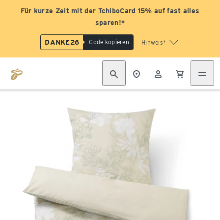
Für kurze Zeit mit der TchiboCard 15% auf fast alles
sparen!*
DANKE26
Code kopieren
Hinweis*