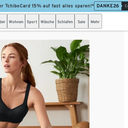
er TchiboCard 15% auf fast alles sparen!*
DANKE26
C
der
Wohnen
Sport
Wäsche
Schlafen
Sale
Mehr