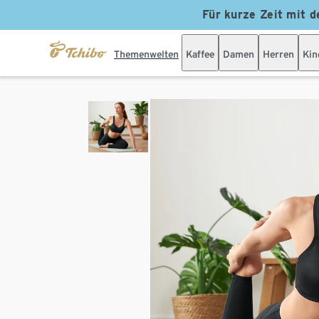
Für kurze Zeit mit d
Themenwelten
Kaffee
Damen
Herren
Kin