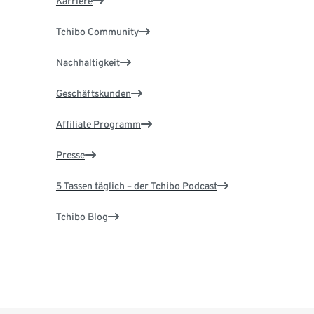
Karriere
Tchibo Community
Nachhaltigkeit
Geschäftskunden
Affiliate Programm
Presse
5 Tassen täglich – der Tchibo Podcast
Tchibo Blog