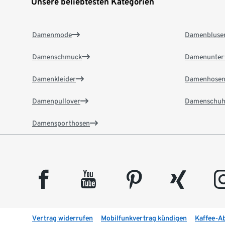
Unsere beliebtesten Kategorien
Damenmode
Damenbluse
Damenschmuck
Damenunter
Damenkleider
Damenhose
Damenpullover
Damenschuh
Damensporthosen
facebook
youtube
pinterest
xing
insta
Vertrag widerrufen
Mobilfunkvertrag kündigen
Kaffee-A