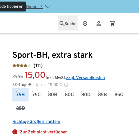
ode kopieren
Hinweis*
Suche
Sport-BH, extra stark
(111)
15,00
29,99
inkl. MwSt.
zzgl. Versandkosten
30-Tage-Bestpreis:
15,00
€
75B
75C
80B
80C
80D
85B
85C
85D
Richtige Größe ermitteln
Zur Zeit nicht verfügbar