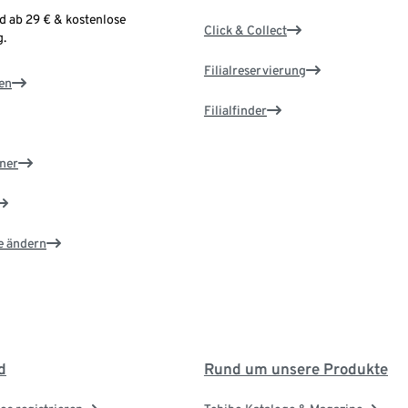
d ab 29 € & kostenlose
Click & Collect
.
Filialreservierung
en
Filialfinder
ner
e ändern
d
Rund um unsere Produkte