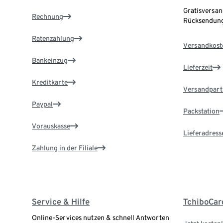
Gratisversan
Rechnung
Rücksendung
Ratenzahlung
Versandkost
Bankeinzug
Lieferzeit
Kreditkarte
Versandpart
Paypal
Packstation
Vorauskasse
Lieferadress
Zahlung in der Filiale
Service & Hilfe
TchiboCar
Online-Services nutzen & schnell Antworten