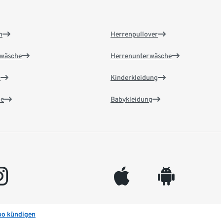
n
Herrenpullover
wäsche
Herrenunterwäsche
n
Kinderkleidung
e
Babykleidung
gram
appleinc
android
bo kündigen