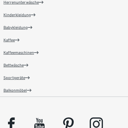
Herrenunterwäsche
Kinderkleidung
Babykleidung
Kaffee
Kaffeemaschinen
Bettwäsche
Sportgeräte
Balkonmöbel
facebook
youtube
pinterest
instagram