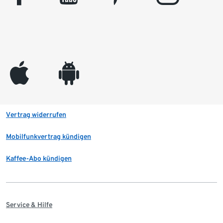
appleinc
android
Vertrag widerrufen
Mobilfunkvertrag kündigen
Kaffee-Abo kündigen
Service & Hilfe