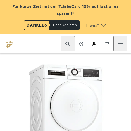
Für kurze Zeit mit der TchiboCard 15% auf fast alles
sparen!*
DANKE26
Code kopieren
Hinweis*