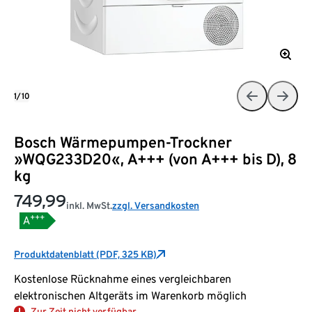
1/10
Bosch Wärmepumpen-Trockner
»WQG233D20«, A+++ (von A+++ bis D), 8
kg
749,99
inkl. MwSt.
zzgl. Versandkosten
+++
A
Produktdatenblatt (PDF, 325 KB)
Kostenlose Rücknahme eines vergleichbaren
elektronischen Altgeräts im Warenkorb möglich
Zur Zeit nicht verfügbar