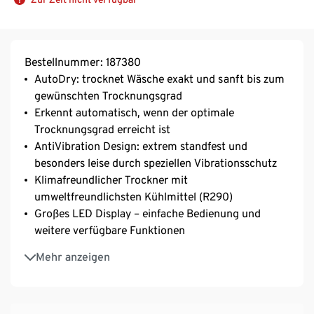
Bestellnummer: 187380
AutoDry: trocknet Wäsche exakt und sanft bis zum
gewünschten Trocknungsgrad
Erkennt automatisch, wenn der optimale
Trocknungsgrad erreicht ist
AntiVibration Design: extrem standfest und
besonders leise durch speziellen Vibrationsschutz
Klimafreundlicher Trockner mit
umweltfreundlichsten Kühlmittel (R290)
Großes LED Display – einfache Bedienung und
weitere verfügbare Funktionen
SensitiveDrying System: trocknet schonend und
Mehr anzeigen
knitterfrei
Betriebsgeräusch Trocknen ca. 64 dB
Energieeffizienzklasse A++ (A+++ bis D)