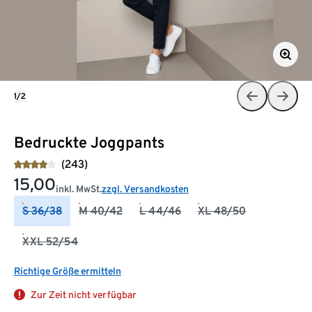
1/2
Bedruckte Joggpants
(243)
15,00
inkl. MwSt.
zzgl. Versandkosten
S 36/38
M 40/42
L 44/46
XL 48/50
XXL 52/54
Richtige Größe ermitteln
Zur Zeit nicht verfügbar