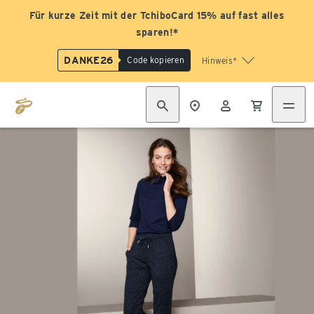
Für kurze Zeit mit der TchiboCard 15% auf fast alles
sparen!*
DANKE26
Code kopieren
Hinweis*