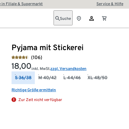
 in Filiale & Supermarkt
Service & Hilfe
Suche
Pyjama mit Stickerei
(106)
18,00
inkl. MwSt.
zzgl. Versandkosten
S 36/38
M 40/42
L 44/46
XL 48/50
Richtige Größe ermitteln
Zur Zeit nicht verfügbar