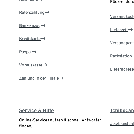
Rücksendung
Ratenzahlung
Versandkost
Bankeinzug
Lieferzeit
Kreditkarte
Versandpart
Paypal
Packstation
Vorauskasse
Lieferadress
Zahlung in der Filiale
Service & Hilfe
TchiboCar
Online-Services nutzen & schnell Antworten
Jetzt kostenl
finden.