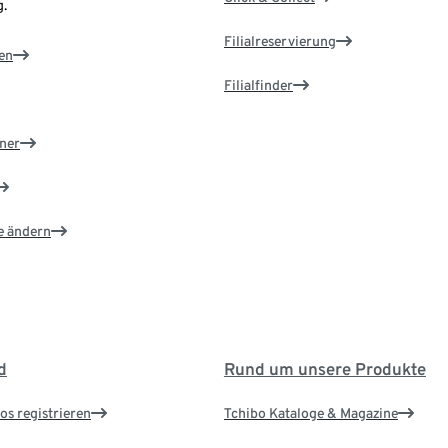
.
Filialreservierung
en
Filialfinder
ner
e ändern
d
Rund um unsere Produkte
os registrieren
Tchibo Kataloge & Magazine