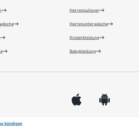
n
Herrenpullover
wäsche
Herrenunterwäsche
n
Kinderkleidung
e
Babykleidung
appleinc
android
bo kündigen