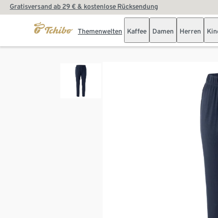
Gratisversand ab 29 € & kostenlose Rücksendung
Themenwelten
Kaffee
Damen
Herren
Kin