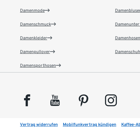
Damenmode
Damenbluse
Damenschmuck
Damenunter
Damenkleider
Damenhose
Damenpullover
Damenschuh
Damensporthosen
facebook
youtube
pinterest
instagram
Vertrag widerrufen
Mobilfunkvertrag kündigen
Kaffee-A