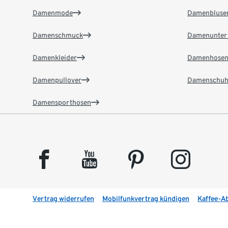
Damenmode
Damenbluse
Damenschmuck
Damenunter
Damenkleider
Damenhose
Damenpullover
Damenschuh
Damensporthosen
facebook
youtube
pinterest
instagram
Vertrag widerrufen
Mobilfunkvertrag kündigen
Kaffee-A