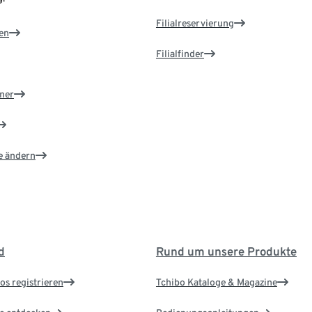
Filialreservierung
en
Filialfinder
ner
e ändern
d
Rund um unsere Produkte
os registrieren
Tchibo Kataloge & Magazine