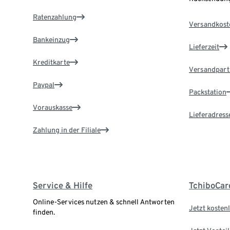
Ratenzahlung
Versandkost
Bankeinzug
Lieferzeit
Kreditkarte
Versandpart
Paypal
Packstation
Vorauskasse
Lieferadress
Zahlung in der Filiale
Service & Hilfe
TchiboCar
Online-Services nutzen & schnell Antworten
Jetzt kostenl
finden.