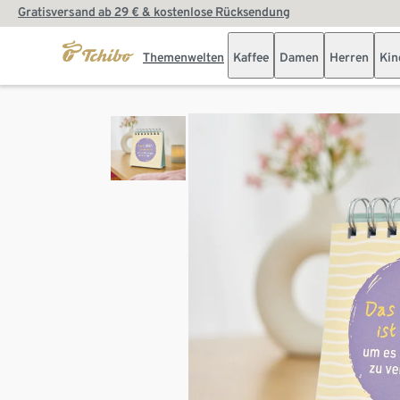
Gratisversand ab 29 € & kostenlose Rücksendung
Themenwelten
Kaffee
Damen
Herren
Kin