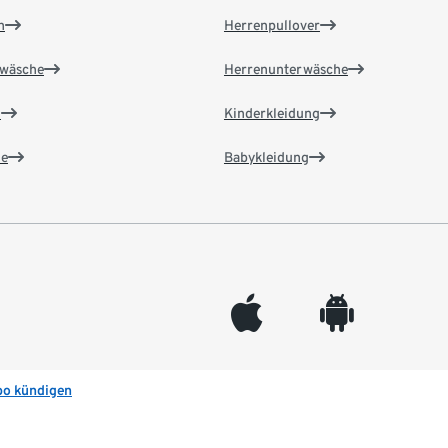
n
Herrenpullover
wäsche
Herrenunterwäsche
n
Kinderkleidung
e
Babykleidung
appleinc
android
bo kündigen