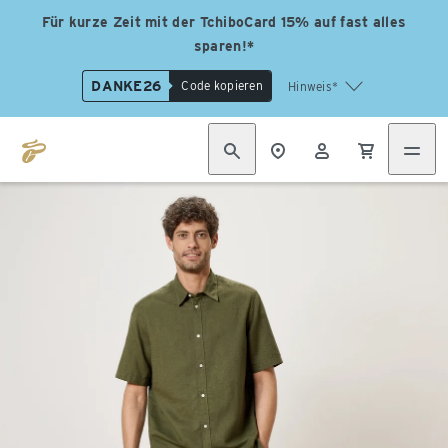
Für kurze Zeit mit der TchiboCard 15% auf fast alles
sparen!*
DANKE26
Code kopieren
Hinweis*