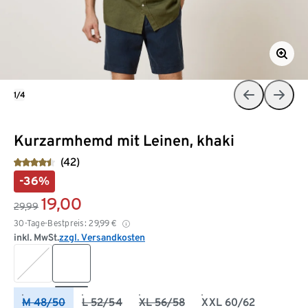
1/4
Kurzarmhemd mit Leinen, khaki
(42)
-36%
19,00
29,99
30-Tage-Bestpreis:
29,99
€
inkl. MwSt.
zzgl. Versandkosten
M 48/50
L 52/54
XL 56/58
XXL 60/62