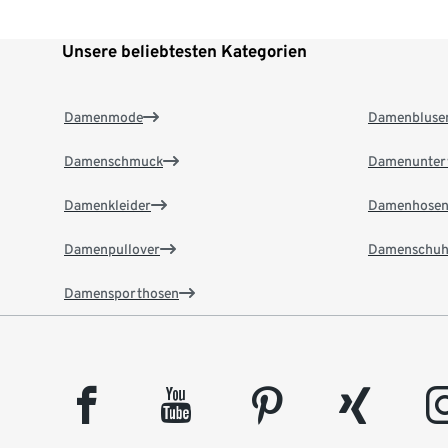
Unsere beliebtesten Kategorien
Damenmode
Damenbluse
Damenschmuck
Damenunter
Damenkleider
Damenhose
Damenpullover
Damenschuh
Damensporthosen
facebook
youtube
pinterest
xing
insta