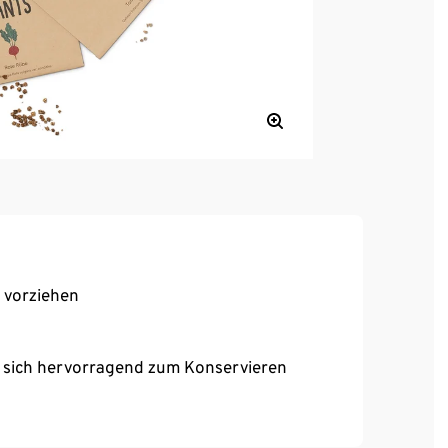
 vorziehen
t sich hervorragend zum Konservieren
rbendem Saft – geeignet zum Dünsten, Braten
were Früchte