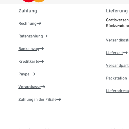
Zahlung
Lieferung
Gratisversan
Rechnung
Rücksendung
Ratenzahlung
Versandkost
Bankeinzug
Lieferzeit
Kreditkarte
Versandpart
Paypal
Packstation
Vorauskasse
Lieferadress
Zahlung in der Filiale