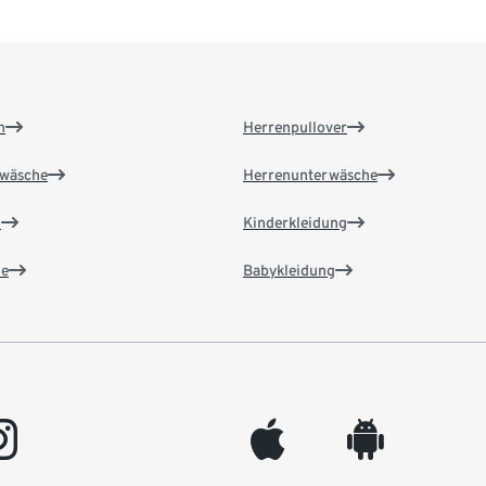
n
Herrenpullover
wäsche
Herrenunterwäsche
n
Kinderkleidung
e
Babykleidung
gram
appleinc
android