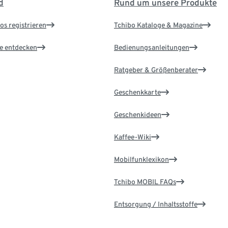
d
Rund um unsere Produkte
os registrieren
Tchibo Kataloge & Magazine
le entdecken
Bedienungsanleitungen
Ratgeber & Größenberater
Geschenkkarte
Geschenkideen
Kaffee-Wiki
Mobilfunklexikon
Tchibo MOBIL FAQs
Entsorgung / Inhaltsstoffe