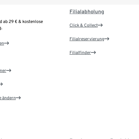
Filialabholung
d ab 29 € & kostenlose
Click & Collect
.
Filialreservierung
en
Filialfinder
ner
e ändern