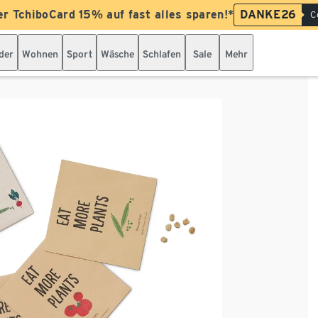
er TchiboCard 15% auf fast alles sparen!*
DANKE26
C
der
Wohnen
Sport
Wäsche
Schlafen
Sale
Mehr