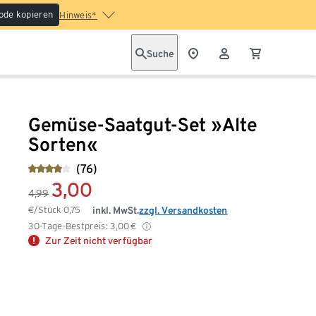
ode kopieren
Hinweis*
Suche
Gemüse-Saatgut-Set »Alte
Sorten«
(76)
3,00
4,99
€/Stück
0,75
inkl. MwSt.
zzgl. Versandkosten
30-Tage-Bestpreis:
3,00
€
Zur Zeit nicht verfügbar