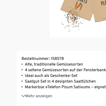
Bestellnummer: 158578
Alte, traditionelle Gemüsesorten
4 seltene Gemüsesorten auf der Fensterbank
Ideal auch als Geschenke-Set
Saatgut-Set in 4 designten Saattütchen
Markerbse »Telefon Pisum Sativum« – eigne
Rote Rübe »Tonda di Chioggia« mit nicht fä
Mehr anzeigen
oder roh im Salat
Fleischtomate »Oxheart« – bis zu 500 g sch