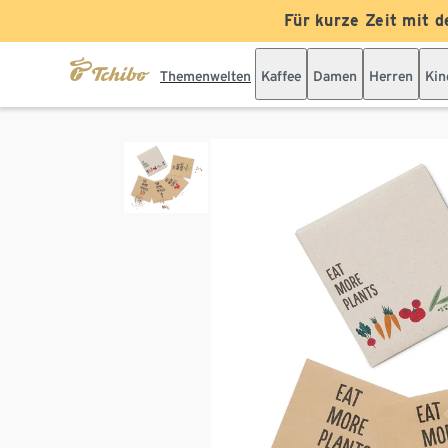
Für kurze Zeit mit d
Themenwelten
Kaffee
Damen
Herren
Kin