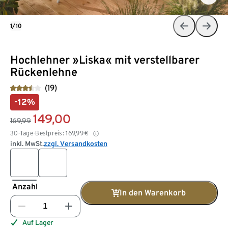
1/10
Hochlehner »Liska« mit verstellbarer
Rückenlehne
(19)
-12%
149,00
169,99
30-Tage-Bestpreis:
169,99
€
inkl. MwSt.
zzgl. Versandkosten
Anzahl
In den Warenkorb
Auf Lager