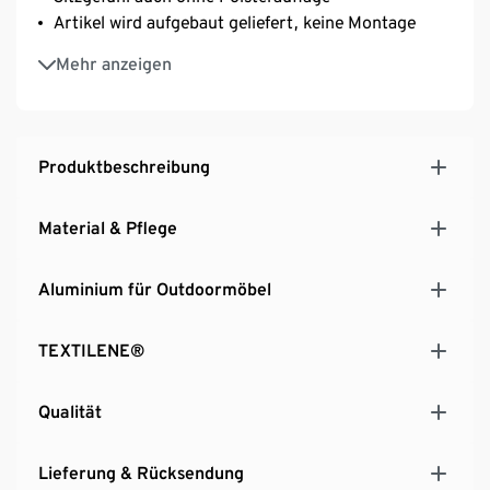
Artikel wird aufgebaut geliefert, keine Montage
UV- und witterungsbeständig
Mehr anzeigen
Hinweis: Passende Hochlehner-Auflagen in unserem
Sortiment (Bst. Nr. 213068, 213070)
Ein Element unserer Serie »Liska«
Produktbeschreibung
Material & Pflege
Aluminium für Outdoormöbel
TEXTILENE®
Qualität
Lieferung & Rücksendung