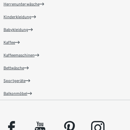
Herrenunterwäsche
Kinderkleidung
Babykleidung
Kaffee
Kaffeemaschinen
Bettwäsche
Sportgeräte
Balkonmöbel
facebook
youtube
pinterest
instagram