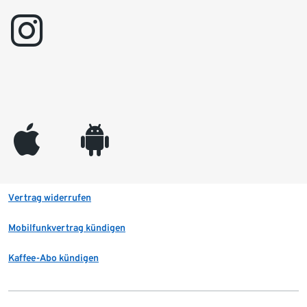
instagram
appleinc
android
Vertrag widerrufen
Mobilfunkvertrag kündigen
Kaffee-Abo kündigen