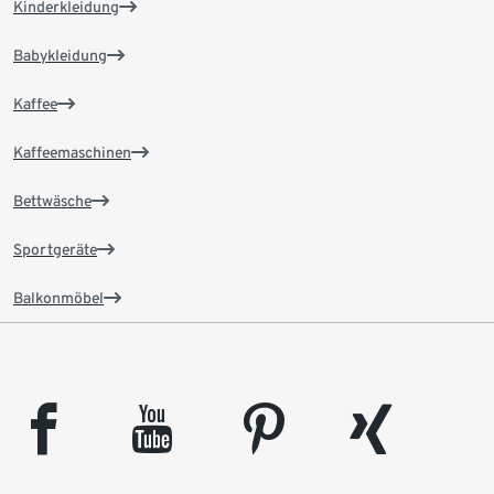
Kinderkleidung
Babykleidung
Kaffee
Kaffeemaschinen
Bettwäsche
Sportgeräte
Balkonmöbel
facebook
youtube
pinterest
xing