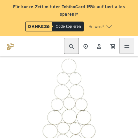
Für kurze Zeit mit der TchiboCard 15% auf fast alles
sparen!*
DANKE26
Code kopieren
Hinweis*