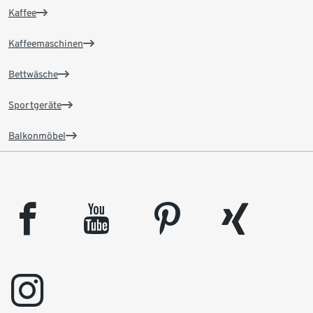
Kaffee
Kaffeemaschinen
Bettwäsche
Sportgeräte
Balkonmöbel
facebook
youtube
pinterest
xing
instagram