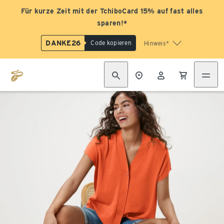
Für kurze Zeit mit der TchiboCard 15% auf fast alles
sparen!*
DANKE26
Code kopieren
Hinweis*