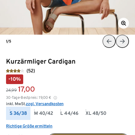
1/5
Kurzärmliger Cardigan
(52)
-10%
17,00
24,99
30-Tage-Bestpreis:
19,00
€
inkl. MwSt.
zzgl. Versandkosten
S 36/38
M 40/42
L 44/46
XL 48/50
Richtige Größe ermitteln