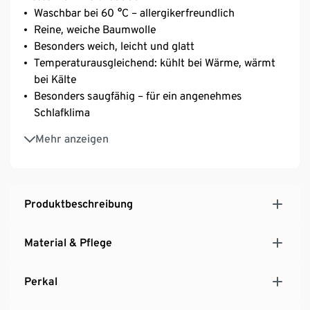
Waschbar bei 60 °C – allergikerfreundlich
Reine, weiche Baumwolle
Besonders weich, leicht und glatt
Temperaturausgleichend: kühlt bei Wärme, wärmt
bei Kälte
Besonders saugfähig – für ein angenehmes
Schlafklima
Einfaches Beziehen und faltenfreier Sitz durch
Mehr anzeigen
Gummizug an Kopf- und Fußende
Geeignet für Matratzen mit einer Höhe von bis zu
25 cm
Produktbeschreibung
Material & Pflege
Perkal