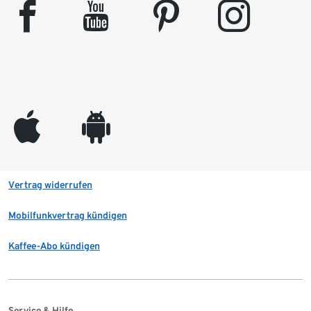
facebook
youtube
pinterest
instagram
appleinc
android
Vertrag widerrufen
Mobilfunkvertrag kündigen
Kaffee-Abo kündigen
Service & Hilfe