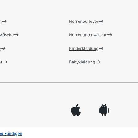
n
Herrenpullover
wäsche
Herrenunterwäsche
n
Kinderkleidung
e
Babykleidung
appleinc
android
bo kündigen