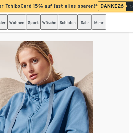
er TchiboCard 15% auf fast alles sparen!*
DANKE26
C
der
Wohnen
Sport
Wäsche
Schlafen
Sale
Mehr