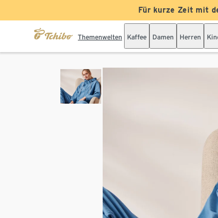
Für kurze Zeit mit d
Themenwelten
Kaffee
Damen
Herren
Kin