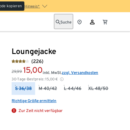
ode kopieren
Hinweis*
Suche
Loungejacke
(226)
15,00
29,99
inkl. MwSt.
zzgl. Versandkosten
30-Tage-Bestpreis:
15,00
€
S 36/38
M 40/42
L 44/46
XL 48/50
Richtige Größe ermitteln
Zur Zeit nicht verfügbar