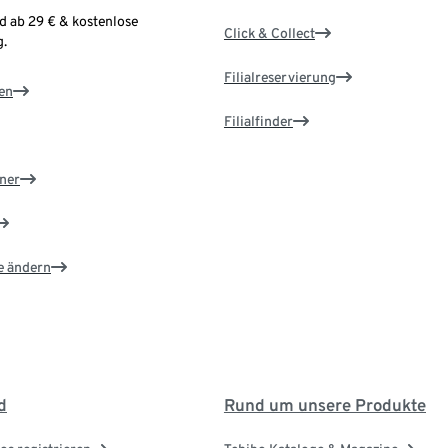
d ab 29 € & kostenlose
Click & Collect
.
Filialreservierung
en
Filialfinder
ner
e ändern
d
Rund um unsere Produkte