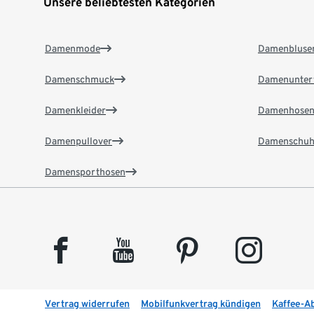
Unsere beliebtesten Kategorien
Damenmode
Damenbluse
Damenschmuck
Damenunter
Damenkleider
Damenhose
Damenpullover
Damenschuh
Damensporthosen
facebook
youtube
pinterest
instagram
Vertrag widerrufen
Mobilfunkvertrag kündigen
Kaffee-A