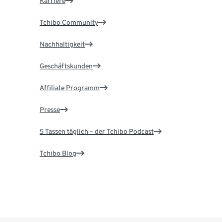
Karriere
Tchibo Community
Nachhaltigkeit
Geschäftskunden
Affiliate Programm
Presse
5 Tassen täglich – der Tchibo Podcast
Tchibo Blog