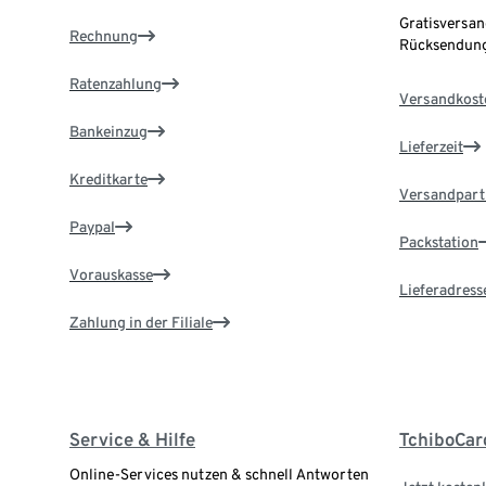
Gratisversan
Rechnung
Rücksendung
Ratenzahlung
Versandkost
Bankeinzug
Lieferzeit
Kreditkarte
Versandpart
Paypal
Packstation
Vorauskasse
Lieferadress
Zahlung in der Filiale
Service & Hilfe
TchiboCar
Online-Services nutzen & schnell Antworten