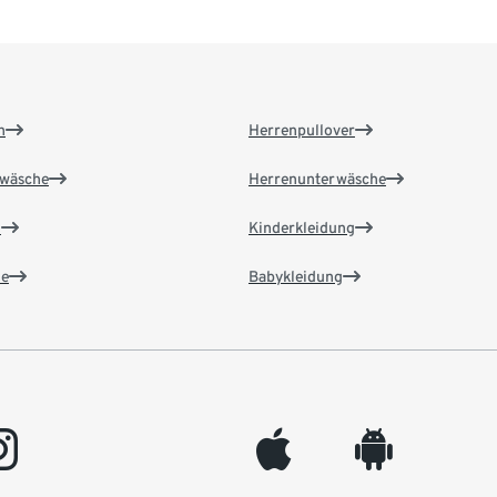
n
Herrenpullover
wäsche
Herrenunterwäsche
n
Kinderkleidung
e
Babykleidung
gram
appleinc
android