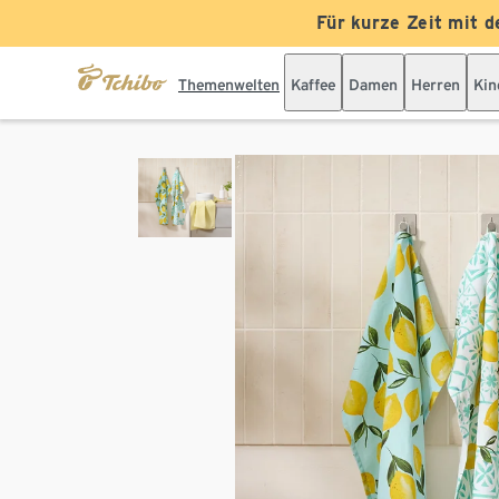
Für kurze Zeit mit d
Themenwelten
Kaffee
Damen
Herren
Kin