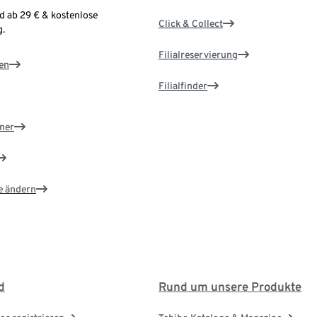
d ab 29 € & kostenlose
Click & Collect
.
Filialreservierung
en
Filialfinder
ner
e ändern
d
Rund um unsere Produkte