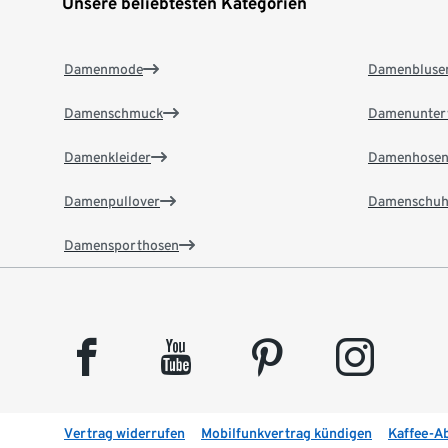
Unsere beliebtesten Kategorien
Damenmode
Damenbluse
Damenschmuck
Damenunter
Damenkleider
Damenhose
Damenpullover
Damenschuh
Damensporthosen
facebook
youtube
pinterest
instagram
Vertrag widerrufen
Mobilfunkvertrag kündigen
Kaffee-A