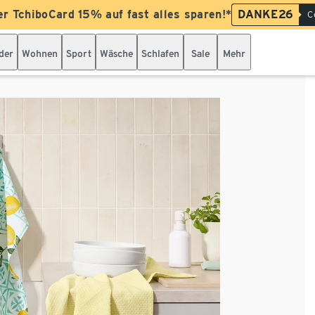
er TchiboCard 15% auf fast alles sparen!*
DANKE26
C
der
Wohnen
Sport
Wäsche
Schlafen
Sale
Mehr