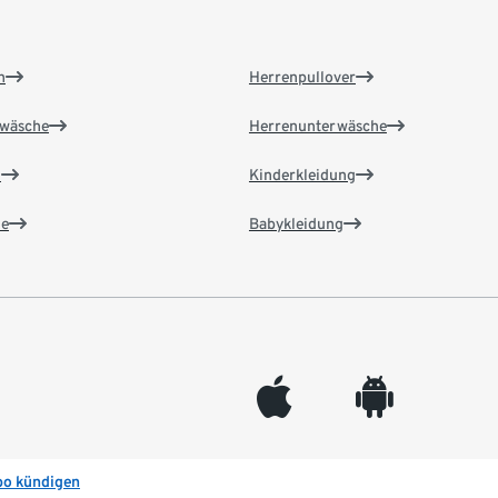
n
Herrenpullover
wäsche
Herrenunterwäsche
n
Kinderkleidung
e
Babykleidung
appleinc
android
bo kündigen