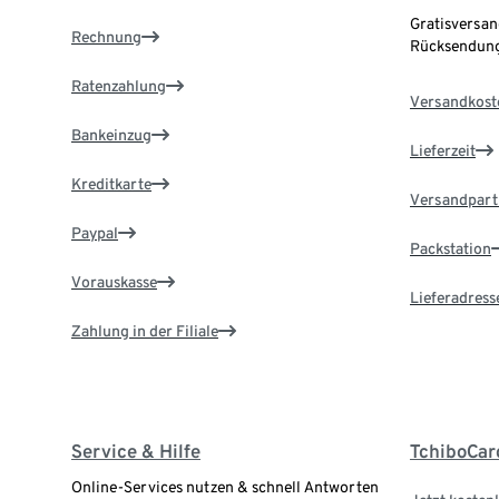
Gratisversan
Rechnung
Rücksendung
Ratenzahlung
Versandkost
Bankeinzug
Lieferzeit
Kreditkarte
Versandpart
Paypal
Packstation
Vorauskasse
Lieferadress
Zahlung in der Filiale
Service & Hilfe
TchiboCar
Online-Services nutzen & schnell Antworten