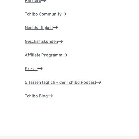
Karriere
Tchibo Community
Nachhaltigkeit
Geschäftskunden
Affiliate Programm
Presse
5 Tassen täglich – der Tchibo Podcast
Tchibo Blog