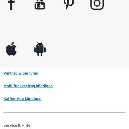
facebook
youtube
pinterest
instagram
appleinc
android
Vertrag widerrufen
Mobilfunkvertrag kündigen
Kaffee-Abo kündigen
Service & Hilfe