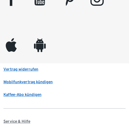
appleinc
android
Vertrag widerrufen
Mobilfunkvertrag kündigen
Kaffee-Abo kündigen
Service & Hilfe