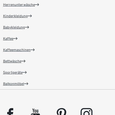
Herrenunterwäsche
Kinderkleidung
Babykleidung
Kaffee
Kaffeemaschinen
Bettwäsche
Sportgeräte
Balkonmöbel
facebook
youtube
pinterest
instagram