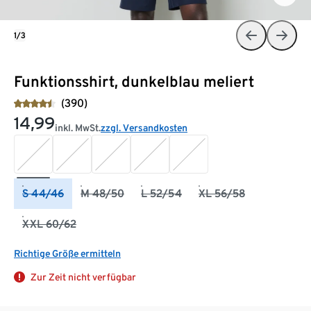
1/3
Funktionsshirt, dunkelblau meliert
(390)
14,99
inkl. MwSt.
zzgl. Versandkosten
S 44/46
M 48/50
L 52/54
XL 56/58
XXL 60/62
Richtige Größe ermitteln
Zur Zeit nicht verfügbar