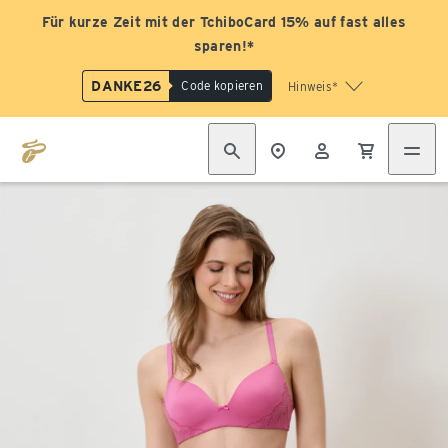
Für kurze Zeit mit der TchiboCard 15% auf fast alles
sparen!*
DANKE26
Code kopieren
Hinweis*