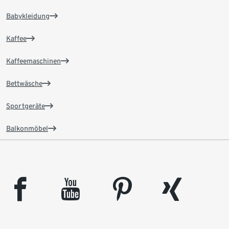
Babykleidung
Kaffee
Kaffeemaschinen
Bettwäsche
Sportgeräte
Balkonmöbel
facebook
youtube
pinterest
xing