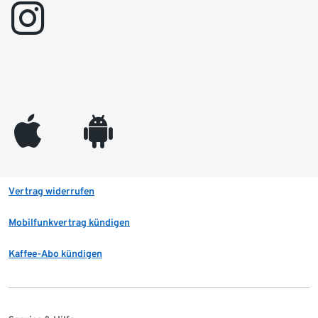
instagram
appleinc
android
Vertrag widerrufen
Mobilfunkvertrag kündigen
Kaffee-Abo kündigen