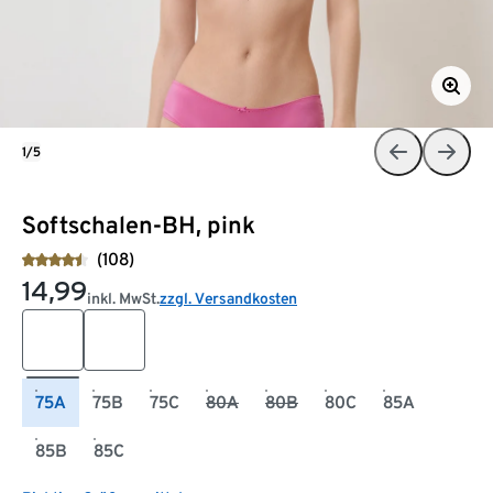
1/5
Softschalen-BH, pink
(108)
14,99
inkl. MwSt.
zzgl. Versandkosten
75A
75B
75C
80A
80B
80C
85A
85B
85C