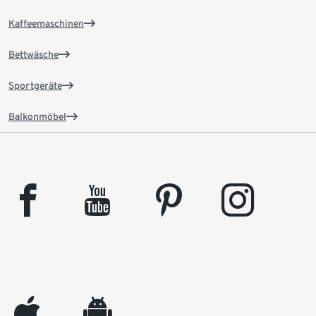
Kaffeemaschinen
Bettwäsche
Sportgeräte
Balkonmöbel
facebook
youtube
pinterest
instagram
appleinc
android