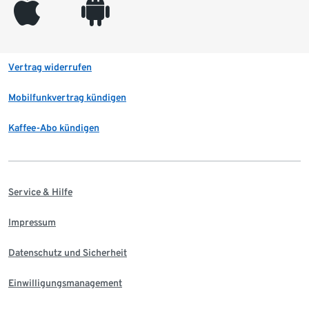
appleinc
android
Vertrag widerrufen
Mobilfunkvertrag kündigen
Kaffee-Abo kündigen
Service & Hilfe
Impressum
Datenschutz und Sicherheit
Einwilligungsmanagement