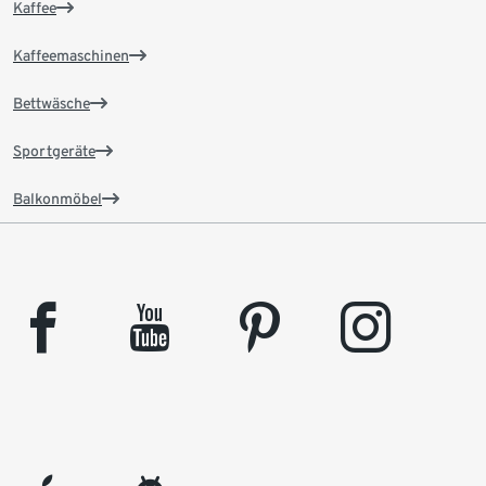
Kaffee
Kaffeemaschinen
Bettwäsche
Sportgeräte
Balkonmöbel
facebook
youtube
pinterest
instagram