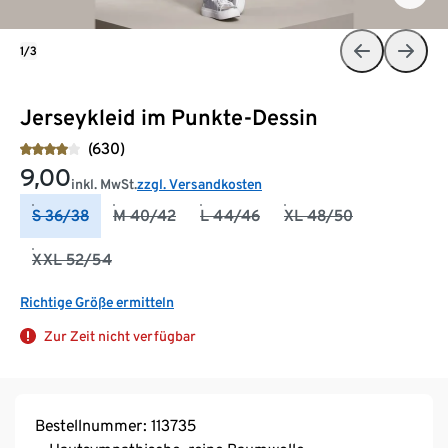
1/3
Jerseykleid im Punkte-Dessin
(630)
9,00
inkl. MwSt.
zzgl. Versandkosten
S 36/38
M 40/42
L 44/46
XL 48/50
XXL 52/54
Richtige Größe ermitteln
Zur Zeit nicht verfügbar
Bestellnummer: 113735