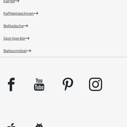
Kaffee
Kaffeemaschinen
Bettwäsche
Sportgeräte
Balkonmöbel
facebook
youtube
pinterest
instagram