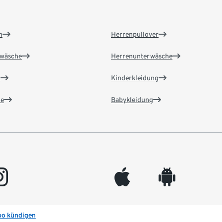
n
Herrenpullover
wäsche
Herrenunterwäsche
n
Kinderkleidung
e
Babykleidung
gram
appleinc
android
bo kündigen