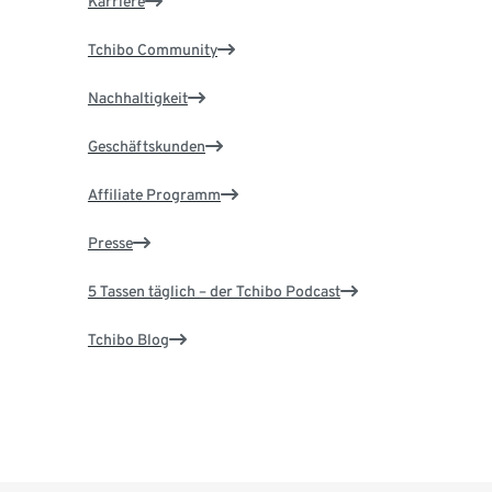
Karriere
Tchibo Community
Nachhaltigkeit
Geschäftskunden
Affiliate Programm
Presse
5 Tassen täglich – der Tchibo Podcast
Tchibo Blog