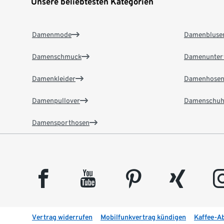
Unsere beliebtesten Kategorien
Damenmode
Damenbluse
Damenschmuck
Damenunter
Damenkleider
Damenhose
Damenpullover
Damenschuh
Damensporthosen
facebook
youtube
pinterest
xing
insta
Vertrag widerrufen
Mobilfunkvertrag kündigen
Kaffee-A