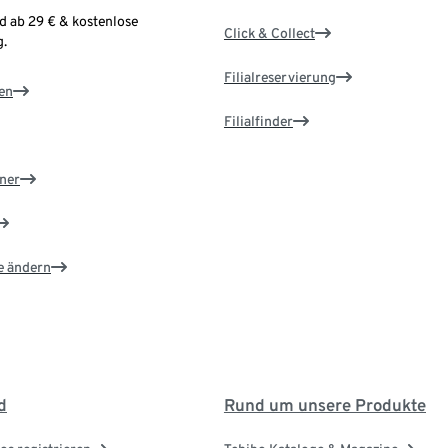
d ab 29 € & kostenlose
Click & Collect
.
Filialreservierung
en
Filialfinder
ner
e ändern
d
Rund um unsere Produkte