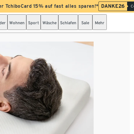
er TchiboCard 15% auf fast alles sparen!*
DANKE26
C
der
Wohnen
Sport
Wäsche
Schlafen
Sale
Mehr