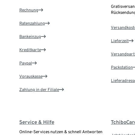
Gratisversan
Rechnung
Rücksendung
Ratenzahlung
Versandkost
Bankeinzug
Lieferzeit
Kreditkarte
Versandpart
Paypal
Packstation
Vorauskasse
Lieferadress
Zahlung in der Filiale
Service & Hilfe
TchiboCar
Online-Services nutzen & schnell Antworten